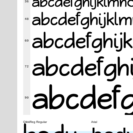
abcdefghijk
36
abcdefghij
48
abcdefgh
60
abcdefg
72
abcde
90
QikkiReg Regular
Arial