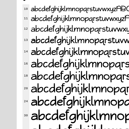
abcdefghijklmnopqrstuvwx
10
abcdefghijklmnopqrstuv
11
abcdefghijklmnopqrst
12
abcdefghijklmnopqrs
13
abcdefghijklmnopq
14
abcdefghijklmno
16
abcdefghijklmno
18
abcdefghijklmn
20
abcdefghijklm
24
abcdefghijkl
30