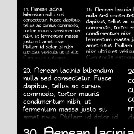
et 
ridiculus mus. Nulla vitae elit
penatibus et magnis dis
ridiculus mus. Null
mon
libero, a pharetra augue.
parturient montes,
14.
Aenean lacinia
16.
Aenean lacinia
Nul
nascetur ridiculus mus.
bibendum nulla sed
nulla sed consectet
pha
Nulla vitae elit libero, a
pharetra augue.
pharetra augue.
consectetur. Fusce dapibus,
dapibus, tellus ac c
tellus ac cursus commodo,
commodo, tortor m
tortor mauris condimentum
condimentum nibh, 
nibh, ut fermentum massa
fermentum massa ju
justo sit amet risus.
amet risus. Nullam 
Nullam id dolor id nibh
nibh ultricies vehicul
ultricies vehicula ut id elit.
Cum sociis natoqu
Cum sociis natoque
penatibus et magnis dis
et magnis dis partu
parturient montes,
2
20.
Aenean lacinia bibendum
montes, nascetur ri
nascetur ridiculus mus.
Nulla vitae elit libe
nulla sed consectetur. Fusce
c
Nulla vitae elit libero, a
pharetra augue.
pharetra augue.
dapibus, tellus ac cursus
c
commodo, tortor mauris
c
condimentum nibh, ut
m
fermentum massa justo sit
d
amet risus. Nullam id dolor id
nibh ultricies vehicula ut id elit.
e
30.
Aenean lacini
Cum sociis natoque penatibus