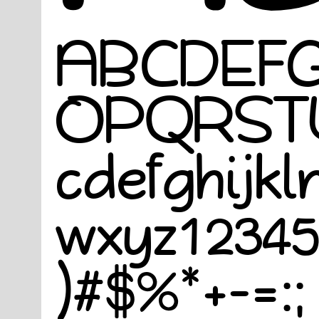
A​B​C​D​E​F​G
O​P​Q​R​S​T​U
c​d​e​f​g​h​i​j​k​l
w​x​y​z​1​2​3​4​5​6
)​#​$​%​*​+​-​=​:​;