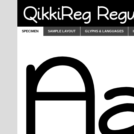
QikkiReg Regu
SPECIMEN
SAMPLE LAYOUT
GLYPHS & LANGUAGES
A