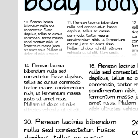

body
bod
10.
Aenean lacinia
11.
Aenean lacinia bibendum
12.
bibendum nulla sed
nulla sed consectetur. Fusce
nul
consectetur. Fusce
dapibus, tellus ac cursus
dap
dapibus, tellus ac cursus
commodo, tortor mauris
com
commodo, tortor mauris
condimentum nibh, ut fermentum
con
condimentum nibh, ut
massa justo sit amet risus.
fer
fermentum massa justo
Nullam id dolor id nibh ultricies
ame
sit amet risus. Nullam id
vehicula ut id elit. Cum sociis
dolor id nibh ultricies
nib
natoque penatibus et magnis dis
vehicula ut id elit. Cum
Cum
parturient montes, nascetur
sociis natoque
et 
14.
Aenean lacinia
16.
Aenean lacinia
ridiculus mus. Nulla vitae elit
penatibus et magnis dis
mon
libero, a pharetra augue.
parturient montes,
bibendum nulla sed
nulla sed consectet
Nul
nascetur ridiculus mus.
consectetur. Fusce dapibus,
dapibus, tellus ac c
pha
Nulla vitae elit libero, a
tellus ac cursus commodo,
pharetra augue.
commodo, tortor m
tortor mauris condimentum
condimentum nibh, 
nibh, ut fermentum massa
fermentum massa ju
justo sit amet risus.
amet risus. Nullam 
Nullam id dolor id nibh
nibh ultricies vehicul
ultricies vehicula ut id elit.
Cum sociis natoqu
Cum sociis natoque
2
20.
Aenean lacinia bibendum
penatibus et magnis dis
et magnis dis partu
parturient montes,
montes, nascetur ri
nulla sed consectetur. Fusce
c
nascetur ridiculus mus.
Nulla vitae elit libe
dapibus, tellus ac cursus
Nulla vitae elit libero, a